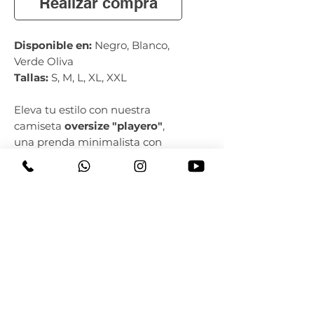
Realizar compra
Disponible en:
Negro, Blanco,
Verde Oliva
Tallas:
S, M, L, XL, XXL
Eleva tu estilo con nuestra
camiseta
oversize "playero"
,
una prenda minimalista con
carácter urbano. Confeccionada
en tela suave y transpirable,
esta camiseta ofrece un ajuste
relajado perfecto para el día a
día, combinando confort,
actitud y versatilidad.
Corte
oversize
moderno y
cómodo
Estampado frontal
“playero”