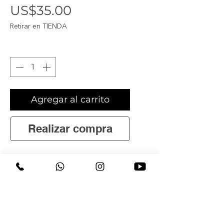
Precio
US$35.00
Retirar en TIENDA
Cantidad
*
Agregar al carrito
Realizar compra
El clásico sombrero de paja
playero, renovado con diseño
exclusivo del evento.
Ligero, cómodo y perfecto para
protegerte del sol con estilo