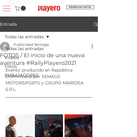
RESERVAR HOTEL
Entrada
Todas las entradas
Publicidad Semage
Todas las entradas
FOTOS / El inicio de una nueva
Videos
aventura #RallyPlayero2021
Fotos
Evento producido en República 
EMBAJADORES
Dominicana por SEMAGE 
MOTORSPORTS y GRUPO MARIDEA 
S.R.L.