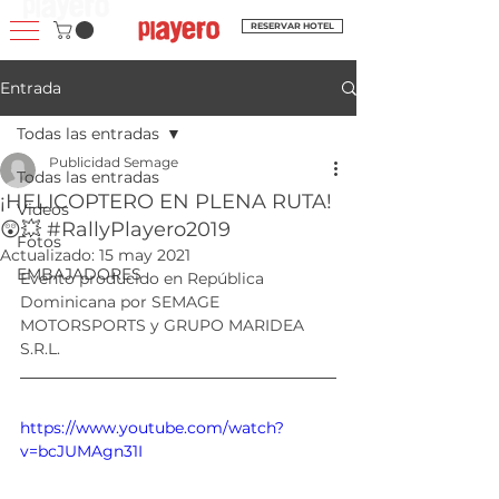
RESERVAR HOTEL
Entrada
Todas las entradas
Publicidad Semage
Todas las entradas
¡HELICOPTERO EN PLENA RUTA!
Videos
😲💥 #RallyPlayero2019
Fotos
Actualizado:
15 may 2021
EMBAJADORES
Evento producido en República 
Dominicana por SEMAGE 
MOTORSPORTS y GRUPO MARIDEA 
S.R.L.
https://www.youtube.com/watch?
v=bcJUMAgn31I