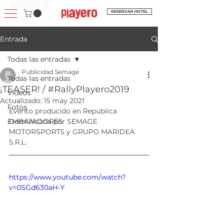
RESERVAR HOTEL
Entrada
Todas las entradas
Publicidad Semage
Todas las entradas
¡TEASER! / #RallyPlayero2019
Videos
Actualizado:
15 may 2021
Fotos
Evento producido en República 
EMBAJADORES
Dominicana por SEMAGE 
MOTORSPORTS y GRUPO MARIDEA 
S.R.L.
https://www.youtube.com/watch?
v=0SGd630aH-Y